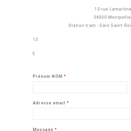
13 rue Lamartin
34000 Montpellie
Station tram : Gare Saint-R
13
E
Prénom NOM
*
Adresse email
*
Message
*