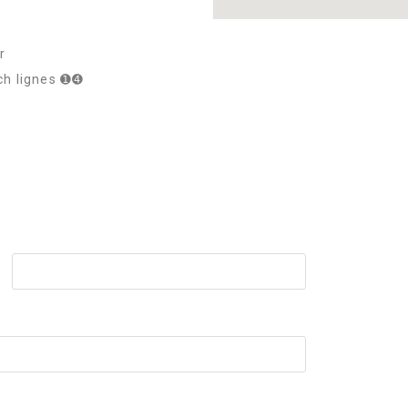
e
r
och lignes ➊➍